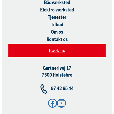
Bådværksted
Elektro værksted
Tjenester
Tilbud
Om os
Kontakt os
Book nu
Gartnerivej 17
7500 Holstebro
97 42 65 44
Facebook
YouTube