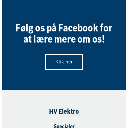
Følg os på Facebook for
at lære mere om os!
HV Elektro A/S
Gartnerivej 17
Klik her
7500 Holstebro
HV Elektro
Specialer