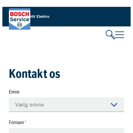
Spring
til
HV Elektro
indhold
Kontakt os
Emne
Fornavn