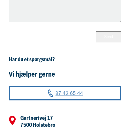
Send
Har du et spørgsmål?
Vi hjælper gerne
97 42 65 44
Book nu
Gartnerivej 17
7500 Holstebro