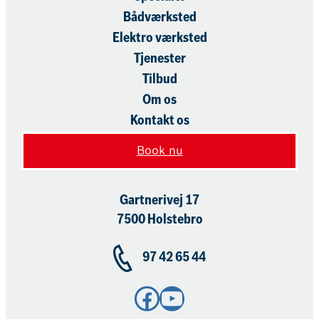
Bådværksted
Elektro værksted
Tjenester
Tilbud
Om os
Kontakt os
Book nu
Gartnerivej 17
7500 Holstebro
97 42 65 44
Facebook
YouTube